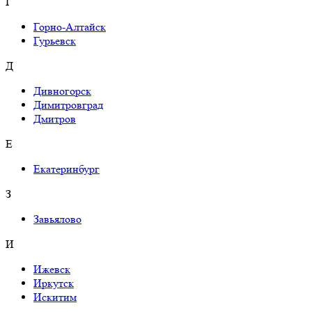
Г
Горно-Алтайск
Гурьевск
Д
Дивногорск
Димитровград
Дмитров
Е
Екатеринбург
З
Завьялово
И
Ижевск
Иркутск
Искитим