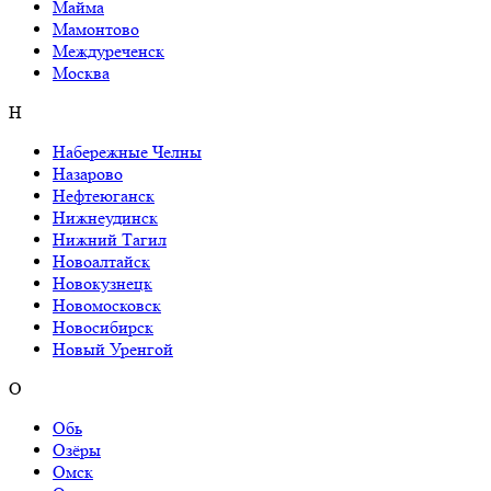
Майма
Мамонтово
Междуреченск
Москва
Н
Набережные Челны
Назарово
Нефтеюганск
Нижнеудинск
Нижний Тагил
Новоалтайск
Новокузнецк
Новомосковск
Новосибирск
Новый Уренгой
О
Обь
Озёры
Омск