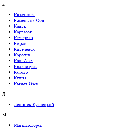
К
Калачинск
Камень-на-Оби
Канск
Каргасок
Кемерово
Киров
Киселёвск
Королёв
Кош-Агач
Красноярск
Кстово
Кушва
Кызыл-Озек
Л
Ленинск-Кузнецкий
М
Магнитогорск