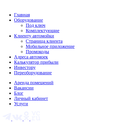
Главная
Оборудование
Под ключ
Комплектующие
Клиенту автомойки
Страница клиента
Мобильное приложение
Промокоды
Адреса автомоек
Калькулятор прибыли
Инвестору
Переоборудование
Аренда помещений
Вакансии
Блог
Личный кабинет
Услуги