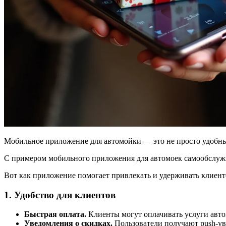
Мобильное приложение для автомойки — это не просто удобны
С примером мобильного приложения для автомоек самообслужи
Вот как приложение помогает привлекать и удерживать клиент
1. Удобство для клиентов
Быстрая оплата.
Клиенты могут оплачивать услуги авто
Уведомления о скидках.
Пользователи получают push-ув