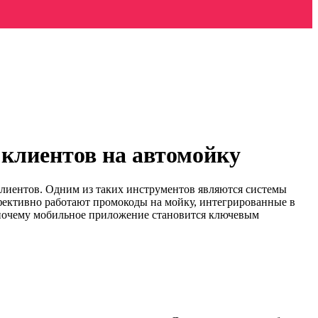
клиентов на автомойку
клиентов. Одним из таких инструментов являются системы
фективно работают промокоды на мойку, интегрированные в
и почему мобильное приложение становится ключевым