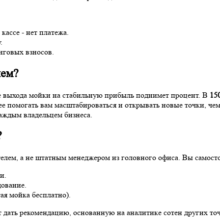
кассе - нет платежа.
.
нговых взносов.
нем?
сле выхода мойки на стабильную прибыль поднимет процент. В
15
нее помогать вам масштабироваться и открывать новые точки, че
аждым владельцем бизнеса.
?
телем, а не штатным менеджером из головного офиса. Вы самост
и.
дование.
ая мойка бесплатно).
 дать рекомендацию, основанную на аналитике сотен других точе