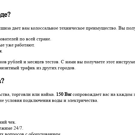
оде?
ншиза дает вам колоссальное техническое преимущество. Вы пол
вателей по всей стране.
ые уже работают.
я.
ов рублей и месяцев тестов. С нами вы получаете этот инструмен
ранзитный трафик из других городов.
а?
ства, торговли или найма.
150 Bar
сопровождает вас на каждом 
е условия подключения воды и электричества.
ний чек.
ежиме 24/7.
х вопросов с оборудованием.