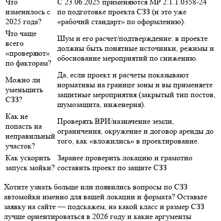
Что
С 23.06.2025 применяются МР 2.1.1.0358‑24
изменилось с
по подготовке проекта СЗЗ (и это уже
2025 года?
«рабочий стандарт» по оформлению).
Что чаще
Шум и его расчет/подтверждение: в проекте
всего
должны быть понятные источники, режимы и
«проверяют»
обоснование мероприятий по снижению.
по факторам?
Да, если проект и расчеты показывают
Можно ли
нормативы на границе зоны и вы применяете
уменьшить
защитные мероприятия (закрытый тип постов,
СЗЗ?
шумозащита, инженерия).
Как не
Проверять ВРИ/назначение земли,
попасть на
ограничения, окружение и договор аренды до
неправильный
того, как «вложились» в проектирование.
участок?
Как ускорить
Заранее проверить локацию и грамотно
запуск мойки?
составить проект по защите СЗЗ
Хотите узнать больше или появились вопросы по СЗЗ
автомойки именно для вашей локации и формата? Оставьте
заявку на сайте — подскажем, на какой класс и размер СЗЗ
лучше ориентироваться в 2026 году и какие аргументы