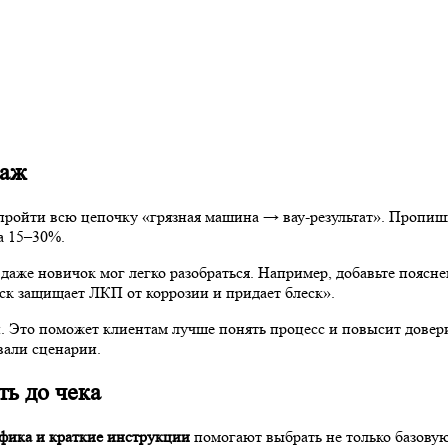
родаж
пройти всю цепочку «грязная машина → вау-результат». Пропиши
а 15–30%.
аже новичок мог легко разобраться. Например, добавьте поясне
оск защищает ЛКП от коррозии и придает блеск».
. Это поможет клиентам лучше понять процесс и повысит довер
вали сценарии.
ость до чека
фика и краткие инструкции
помогают выбрать не только базов
де клиент сможет видеть прогресс своей мойки и доступные оп
обавьте воск всего за 50 рублей».