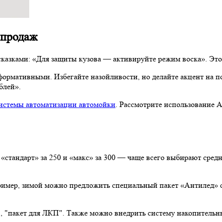
казками: «Для защиты кузова — активируйте режим воска». Это
рмативными. Избегайте назойливости, но делайте акцент на по
блей».
истемы автоматизации автомойки
. Рассмотрите использование A
ии
, «стандарт» за 250 и «макс» за 300 — чаще всего выбирают сре
ример, зимой можно предложить специальный пакет «Антилед» с
, "пакет для ЛКП". Также можно внедрить систему накопительны