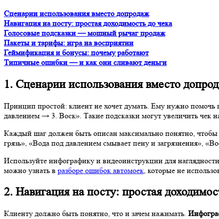
Голосовые подсказки — мощный рычаг продаж
Пакеты и тарифы: игра на восприятии
Геймификация и бонусы: почему работают
Типичные ошибки — и как они сливают деньги
1. Сценарии использования вместо доп
Принцип простой: клиент не хочет думать. Ему нужно помочь 
давлением → 3. Воск». Такие подсказки могут увеличить чек н
Каждый шаг должен быть описан максимально понятно, чтобы д
грязь», «Вода под давлением смывает пену и загрязнения», «В
Используйте инфографику и видеоинструкции для наглядности
можно узнать в
разборе ошибок автомоек
, которые не использо
2. Навигация на посту: простая доходим
Клиенту должно быть понятно, что и зачем нажимать.
Инфогра
— это не украшение, а инструмент продаж.
Рассмотрите возможность внедрения интерактивных экранов, г
предложить дополнительные услуги: «Хотите защитить кузов? Д