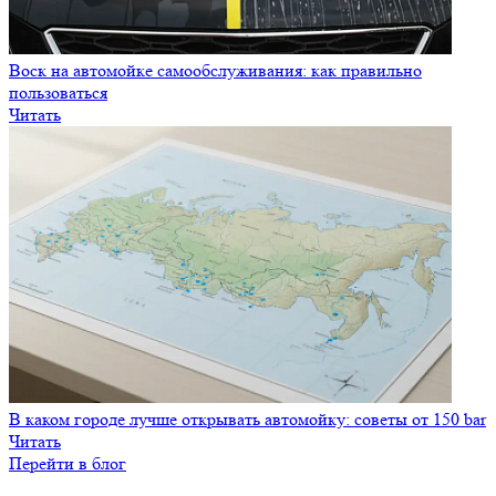
Перейти в блог
Россия
Алтайский край, г. Барнаул, ул. Пролетарская, 117
Следите за нашими новостями
8 800 600 81 50
info@150bar.ru
Главная
Купить оборудование
Комплектующие
Клиенту автомойки
Адреса автомоек
Переоборудование помещений
Аренда помещений
Инвестору