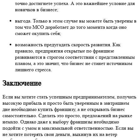
Заключение
Если вы хотите стать успешным предпринимателем, получать
высокую прибыль и просто быть уверенным в завтрашнем
дне необходимо купить франшизу, а не открывать бизнес
самостоятельно. Сделать это просто, предложений на рынке
немало. Однако даже к выбору франшизы необходимо
подойти с умом и максимальной ответственностью. Если вы
не хотите потерять свои деньги, выкинув их на ветер
необходимо выбирать только предложения от самых
известных компаний. Однако и этого недостаточно для
достижения успеха. Дело в том, что некоторые компании
известны и востребованы в одних регионах и никому не
нужны в других, поэтому выбор необходимо осуществить в
соответствии с особенностями города и региона, где вы
планируете работать.
В остальном же франшиза это лучший вариант для запуска
МСО. Так что если вы всегда мечтали о собственном бизнесе,
но не знали с чего начать сейчас это доступно как никогда и
стать успешным предпринимателем может каждый.
Тема
Вывод