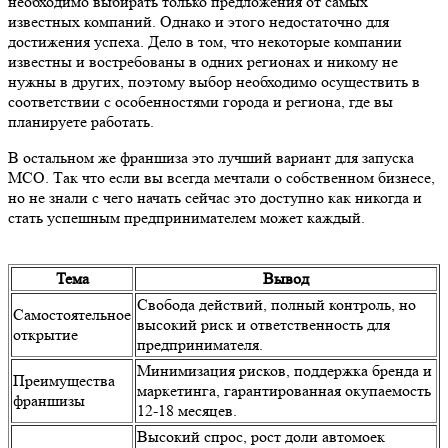
Свобода действий, полный контроль, но
Самостоятельное
высокий риск и ответственность для
открытие
предпринимателя.
Минимизация рисков, поддержка бренда и
Преимущества
маркетинга, гарантированная окупаемость
франшизы
12-18 месяцев.
Высокий спрос, рост доли автомоек
Рынок МСО
самообслуживания, ниша свободна и
перспективна для развития.
Высокая конкуренция, сложности с
Риски и
возвратом инвестиций и оформлением
сложности
документов.
Почему
Безопасность, эффективность, поддержка
выбирают
поставщика, предсказуемое развитие
франшизу
бизнеса.
Выбирать франшизы известных компаний
Рекомендации
с учетом особенностей региона, чтобы
повысить шансы на успех.
Хотите узнать больше или появились вопросы?
Оставьте
заявку на сайте
, и наши эксперты помогут вам сделать
правильный выбор для успешного запуска автомойки
самообслуживания.