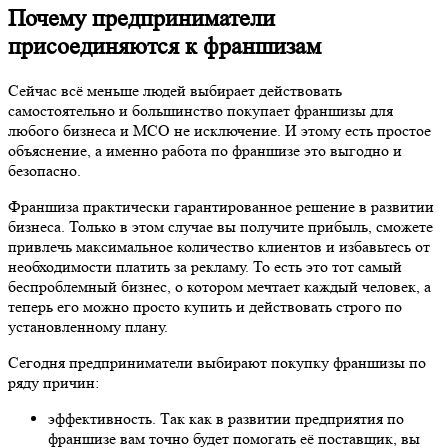
бизнеса. Только в этом случае вы получите прибыль, сможете
привлечь максимальное количество клиентов и избавьтесь от
необходимости платить за рекламу. То есть это тот самый
беспроблемный бизнес, о котором мечтает каждый человек, а
теперь его можно просто купить и действовать строго по
установленному плану.
Сегодня предприниматели выбирают покупку франшизы по
ряду причин:
эффективность. Так как в развитии предприятия по
франшизе вам точно будет помогать её поставщик, вы
точно достигнете успеха. А это важнейшее условие для
новичков в бизнесе;
выгода. Только в этом случае вы можете быть уверены в
том что МСО доработает до того момента когда оно
сможет окупить себя;
возможность предугадать скорость развития. Как
правило, предприятия открытые по франшизе
развиваются в строгом соответствии с представленным
планом, а это значит, что бизнес не станет источником
лишнего стресса.